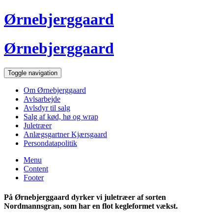
Ørnebjerggaard
Ørnebjerggaard
Toggle navigation
Om Ørnebjerggaard
Avlsarbejde
Avlsdyr til salg
Salg af kød, hø og wrap
Juletræer
Anlægsgartner Kjærsgaard
Persondatapolitik
Menu
Content
Footer
På Ørnebjerggaard dyrker vi juletræer af sorten
Nordmannsgran, som har en flot kegleformet vækst.