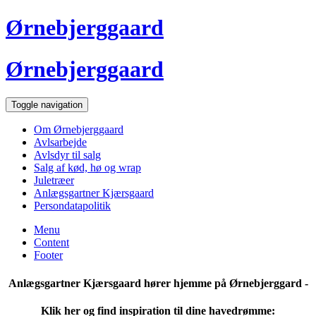
Ørnebjerggaard
Ørnebjerggaard
Toggle navigation
Om Ørnebjerggaard
Avlsarbejde
Avlsdyr til salg
Salg af kød, hø og wrap
Juletræer
Anlægsgartner Kjærsgaard
Persondatapolitik
Menu
Content
Footer
Anlægsgartner Kjærsgaard hører hjemme på Ørnebjerggard -
Klik her og find inspiration til dine havedrømme: